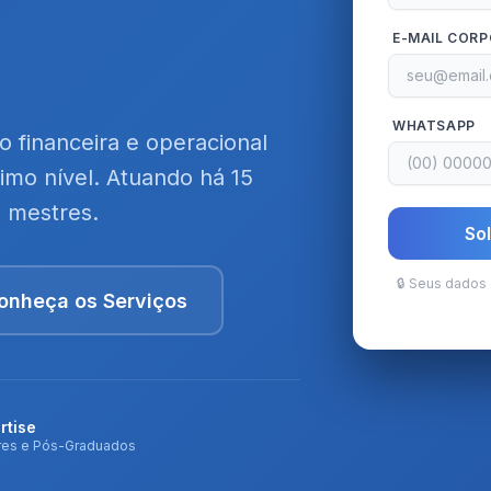
E-MAIL COR
WHATSAPP
o financeira e operacional
mo nível. Atuando há 15
 mestres.
Sol
🔒 Seus dados
onheça os Serviços
rtise
res e Pós-Graduados