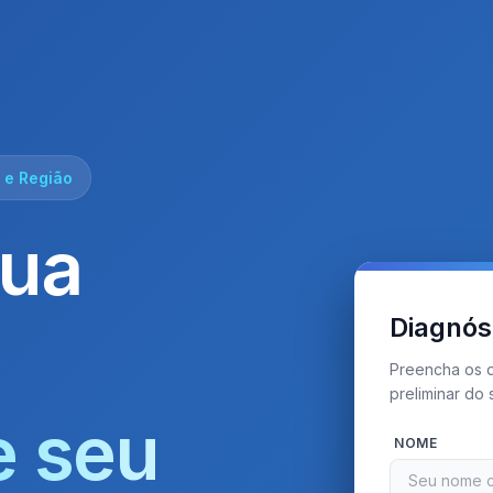
 e Região
sua
Diagnóst
Preencha os d
preliminar do
e seu
NOME